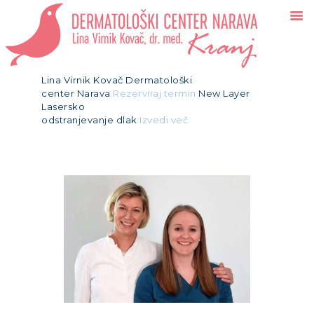
Dermatološki center Narava
Lina Virnik Kovač, dr. med.
Lina Virnik Kovač
Dermatološki
center Narava
Rezerviraj termin
New Layer
DOMOV
Lasersko
STORITVE
odstranjevanje dlak
Izvedi več
CENIK
NAROČI SE
NOVICE