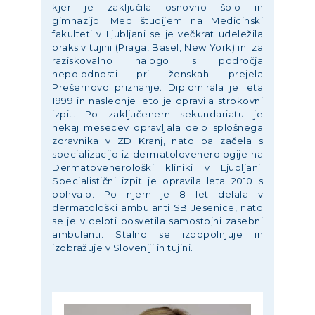
kjer je zaključila osnovno šolo in
gimnazijo. Med študijem na Medicinski
fakulteti v Ljubljani se je večkrat udeležila
praks v tujini (Praga, Basel, New York) in za
raziskovalno nalogo s področja
nepolodnosti pri ženskah prejela
Prešernovo priznanje. Diplomirala je leta
1999 in naslednje leto je opravila strokovni
izpit. Po zaključenem sekundariatu je
nekaj mesecev opravljala delo splošnega
zdravnika v ZD Kranj, nato pa začela s
specializacijo iz dermatolovenerologije na
Dermatovenerološki kliniki v Ljubljani.
Specialistični izpit je opravila leta 2010 s
pohvalo. Po njem je 8 let delala v
dermatološki ambulanti SB Jesenice, nato
se je v celoti posvetila samostojni zasebni
ambulanti. Stalno se izpopolnjuje in
izobražuje v Sloveniji in tujini.