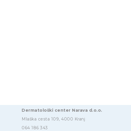
Dermatološki center Narava d.o.o.
Mlaška cesta 109, 4000 Kranj
064 186 343