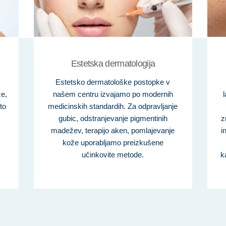
Estetska dermatologija
Estetsko dermatološke postopke v
že,
našem centru izvajamo po modernih
to
medicinskih standardih. Za odpravljanje
gubic, odstranjevanje pigmentinih
z
madežev, terapijo aken, pomlajevanje
i
kože uporabljamo preizkušene
učinkovite metode.
k