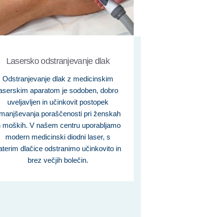
Lasersko odstranjevanje dlak
Odstranjevanje dlak z medicinskim
laserskim aparatom je sodoben, dobro
uveljavljen in učinkovit postopek
manjševanja poraščenosti pri ženskah
n moških. V našem centru uporabljamo
modern medicinski diodni laser, s
aterim dlačice odstranimo učinkovito in
brez večjih bolečin.