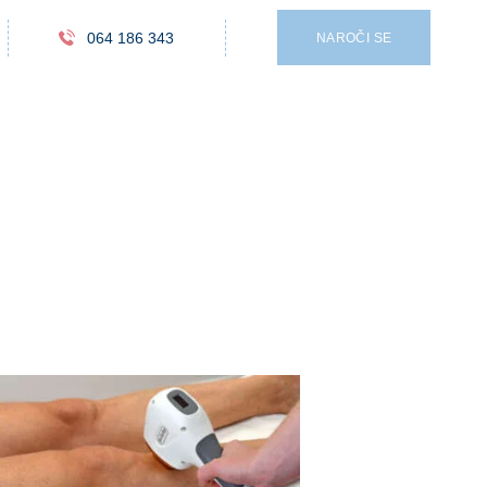
064 186 343
NAROČI SE
ava