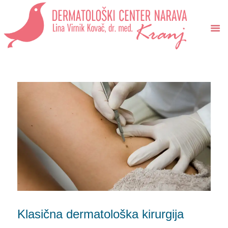
Dermatološki center Narava
Lina Virnik Kovač, dr. med.
DOMOV
STORITVE
CENIK
NAROČI SE
NOVICE
Klasična dermatološka kirurgija