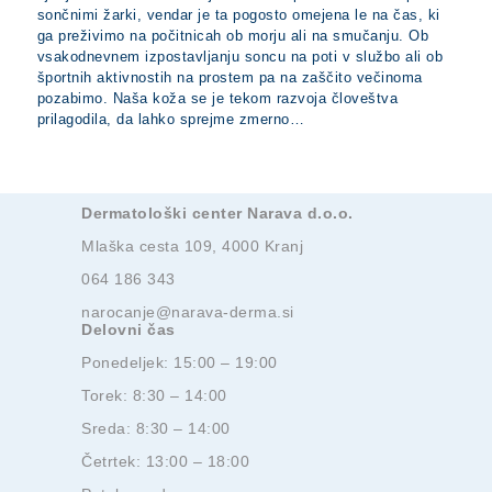
sončnimi žarki, vendar je ta pogosto omejena le na čas, ki
ga preživimo na počitnicah ob morju ali na smučanju. Ob
vsakodnevnem izpostavljanju soncu na poti v službo ali ob
športnih aktivnostih na prostem pa na zaščito večinoma
pozabimo. Naša koža se je tekom razvoja človeštva
prilagodila, da lahko sprejme zmerno…
Dermatološki center Narava d.o.o.
Mlaška cesta 109, 4000 Kranj
064 186 343
narocanje@narava-derma.si
Delovni čas
Ponedeljek: 15:00 – 19:00
Torek: 8:30 – 14:00
Sreda: 8:30 – 14:00
Četrtek: 13:00 – 18:00