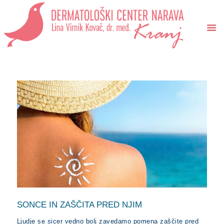
Dermatološki center Narava
Lina Virnik Kovač, dr. med.
DOMOV
STORITVE
CENIK
NAROČI SE
NOVICE
SONCE IN ZAŠČITA PRED NJIM
Ljudje se sicer vedno bolj zavedamo pomena zaščite pred